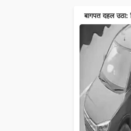
बागपत दहल उठा: दि